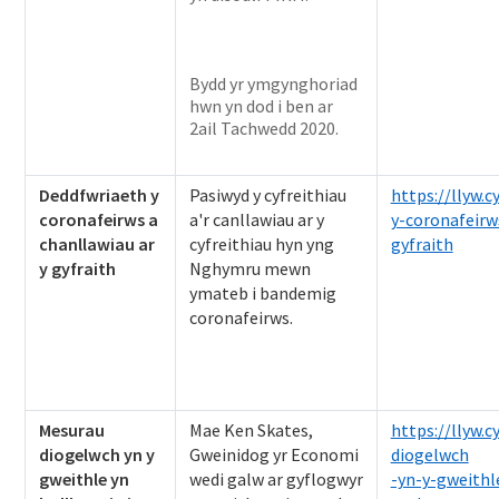
Bydd yr ymgynghoriad
hwn yn dod i ben ar
2ail Tachwedd 2020.
Deddfwriaeth y
Pasiwyd y cyfreithiau
https://llyw.
coronafeirws a
a'r canllawiau ar y
y-coronafeirw
chanllawiau ar
cyfreithiau hyn yng
gyfraith
y gyfraith
Nghymru mewn
ymateb i bandemig
coronafeirws.
Mesurau
Mae Ken Skates,
https://llyw.
diogelwch yn y
Gweinidog yr Economi
diogelwch
gweithle yn
wedi galw ar gyflogwyr
-yn-y-gweithl