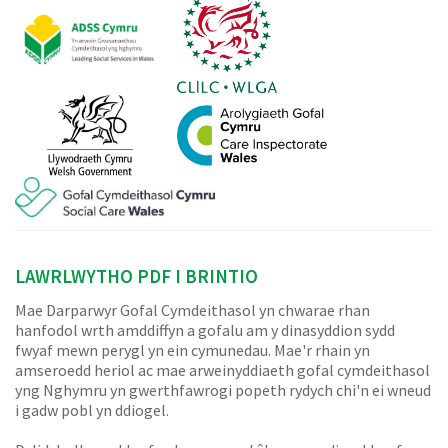
LAWRLWYTHO PDF I BRINTIO
Mae Darparwyr Gofal Cymdeithasol yn chwarae rhan
hanfodol wrth amddiffyn a gofalu am y dinasyddion sydd
fwyaf mewn perygl yn ein cymunedau. Mae'r rhain yn
amseroedd heriol ac mae arweinyddiaeth gofal cymdeithasol
yng Nghymru yn gwerthfawrogi popeth rydych chi'n ei wneud
i gadw pobl yn ddiogel.