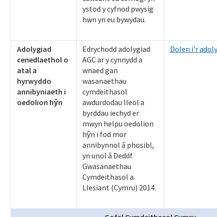
ystod y cyfnod pwysig
hwn yn eu bywydau.
Adolygiad
Edrychodd adolygiad
Dolen i'r adol
cenedlaethol o
AGC ar y cynnydd a
atal a
wnaed gan
hyrwyddo
wasanaethau
annibyniaeth i
cymdeithasol
oedolion hŷn
awdurdodau lleol a
byrddau iechyd er
mwyn helpu oedolion
hŷn i fod mor
annibynnol â phosibl,
yn unol â Deddf
Gwasanaethau
Cymdeithasol a
Llesiant (Cymru) 2014.