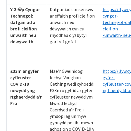
Y Grŵp Cyngor
Datganiad consensws
https://llyw.
Technegol:
ar effaith profi cleifion
cyngor-
datganiad ar
unwaith neu
technegol-dat
brofi cleifion
ddwywaith cyn eu
cleifion
unwaith neu
rhyddhau o ysbyty i
-unwaith-neu
ddwywaith
gartref gofal.
£33m ar gyfer
Mae’r Gweinidog
https://llyw.
cyfleuster
Iechyd Vaughan
gyfer-
COVID-19
Gething wedi cyhoeddi
cyfleuster-co
newydd yng
£33m o gyllid ar gyfer
nghaerdydd-ar
Nghaerdydd a’r
cyfleuster newydd ym
Fro
Mwrdd Iechyd
Caerdydd a’r Fro i
ymdopi ag unrhyw
gynnydd posibl mewn
achosion o COVID-19 y