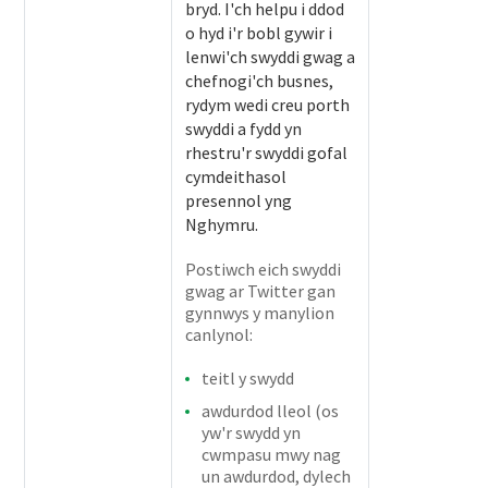
bryd. I'ch helpu i ddod
o hyd i'r bobl gywir i
lenwi'ch swyddi gwag a
chefnogi'ch busnes,
rydym wedi creu porth
swyddi a fydd yn
rhestru'r swyddi gofal
cymdeithasol
presennol yng
Nghymru.
Postiwch eich swyddi
gwag ar Twitter gan
gynnwys y manylion
canlynol:
teitl y swydd
awdurdod lleol (os
yw'r swydd yn
cwmpasu mwy nag
un awdurdod, dylech