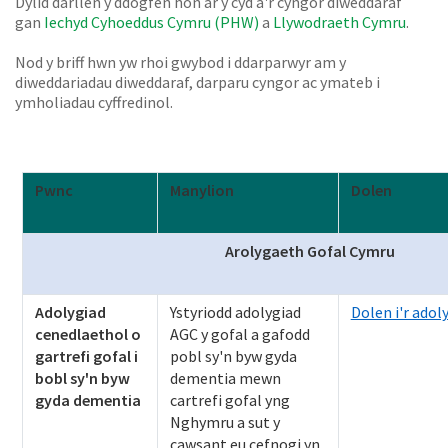
Dylid darllen y ddogfen hon ar y cyd â'r cyngor diweddaraf
gan
Iechyd Cyhoeddus Cymru (PHW)
a
Llywodraeth Cymru
.
Nod y briff hwn yw rhoi gwybod i ddarparwyr am y
diweddariadau diweddaraf, darparu cyngor ac ymateb i
ymholiadau cyffredinol.
Pwnc
Manylion
Dolen
Arolygaeth Gofal Cymru
Adolygiad
Ystyriodd adolygiad
Dolen i'r adol
cenedlaethol o
AGC y gofal a gafodd
gartrefi gofal i
pobl sy'n byw gyda
bobl sy'n byw
dementia mewn
gyda dementia
cartrefi gofal yng
Nghymru a sut y
cawsant eu cefnogi yn