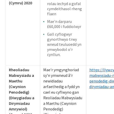
(Cymru) 2020
rolau iechyd a gofal
cymdeithasol rheng
flaen
Mae'n darparu
£60,000 i fuddiolwyr
Gall cyflogwyr
gynorthwyo trwy
wneud teuluoedd yn
ymwybodol o'r
cynllun.
Rheoliadau
Mae'r ymgynghoriad
https://llyw.
Mabwysiadu a
sy'n ymwneud â'r
mabwysiadu-
Maethu
newidiadau
penodedig-di
(Cwynion
arfaethedig a fydd yn
dirymiadau-a
Penodedig)
cael eu cyflwyno gan
(Diwygiadau a
Reoliadau Mabwysiadu
Dirymiadau
a Maethu (Cwynion
Amrywiol)
Penodedig)