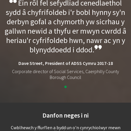
Ein rôl fel sefydliad cenedlaethol
sydd â chyfrifoldeb i'r bobl hynny sy'n
derbyn gofal a chymorth yw sicrhau y
gallwn newid a thyfu er mwyn cwrdd â
heriau'r cyfrifoldeb hwn, nawr ac yn y
blynyddoedd i ddod.
Dave Street, President of ADSS Cymru 2017-18
Corporate director of Social Services, Caerphilly County
Borough Council
Danfon neges i ni
Cwblhewch y ffurflen a bydd un o'n cynrychiolwyr mewn