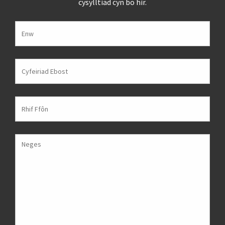
cysylltiad cyn bo hir.