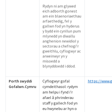
Rydyn ni am glywed
eich adborth gonest
am ein blaenoriaethau
arfaethedig, fel y
gallwn fod yn hyderus
y bydd ein cynllun pum
mlynedd yn diwallu
anghenion newidiol y
sectorau a chefnogi’r
gweithlu, cyflogwyr ac
arweinwyr yn y
misoedd a
blynyddoedd i ddod.
Porth swyddi
Cyflogwyr gofal
https://www.
Gofalwn.Cymru
cymdeithasol: rydym
am helpu i fynd i'r
afael â phrinderau
staff y gallech fod yn
eu hwynebu ar hyn o