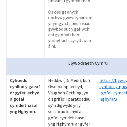
phosibl i gymryd rhan.
Os oes gennych
unrhyw gwestiynau am
yr ymgyrch, neu eisiau
gwybod sut y gallwch
chi gymryd rhan
ymhellach, cysylltwch
â ni.
Llywodraeth Cymru
Cyhoeddi
Heddiw (15 Medi), bu’r
https://llyw.
cynllun y gaeaf
Gweinidog Iechyd,
cynllun-y-gae
ar gyfer iechyd
Vaughan Gething, yn
-gofal-cymdei
a gofal
disgrifio’r paratoadau
nghymru
cymdeithasol
sy’n digwydd yn y
yng Nghymru
sectorau iechyd a
gofal cymdeithasol
yng Nghymru ar gyfer