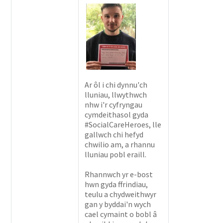
Ar ôl i chi dynnu'ch
lluniau, llwythwch
nhw i'r cyfryngau
cymdeithasol gyda
#SocialCareHeroes, lle
gallwch chi hefyd
chwilio am, a rhannu
lluniau pobl eraill.
Rhannwch yr e-bost
hwn gyda ffrindiau,
teulu a chydweithwyr
gan y byddai'n wych
cael cymaint o bobl â