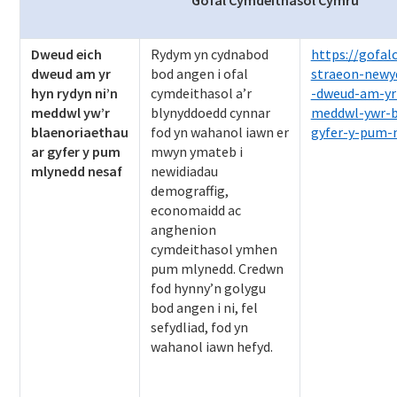
Gofal Cymdeithasol Cymru
Dweud eich
Rydym yn cydnabod
https://gofal
dweud am yr
bod angen i ofal
straeon-newy
hyn rydyn ni’n
cymdeithasol a’r
-dweud-am-yr
meddwl yw’r
blynyddoedd cynnar
meddwl-ywr-b
blaenoriaethau
fod yn wahanol iawn er
gyfer-y-pum-
ar gyfer y pum
mwyn ymateb i
mlynedd nesaf
newidiadau
demograffig,
economaidd ac
anghenion
cymdeithasol ymhen
pum mlynedd. Credwn
fod hynny’n golygu
bod angen i ni, fel
sefydliad, fod yn
wahanol iawn hefyd.