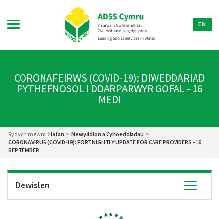
EN
CORONAFEIRWS (COVID-19): DIWEDDARIAD
PYTHEFNOSOL I DDARPARWYR GOFAL - 16
MEDI
Rydych mewn:
Hafan
>
Newyddion a Cyhoeddiadau
>
CORONAVIRUS (COVID-19): FORTNIGHTLY UPDATE FOR CARE PROVIDERS - 16
SEPTEMBER
Dewislen
Toggle
navigatio