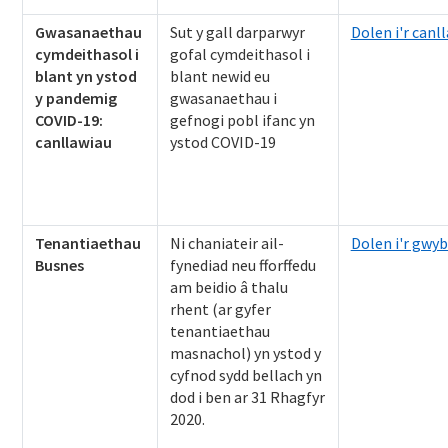
Gwasanaethau
Sut y gall darparwyr
Dolen i'r canl
cymdeithasol i
gofal cymdeithasol i
blant yn ystod
blant newid eu
y pandemig
gwasanaethau i
COVID-19:
gefnogi pobl ifanc yn
canllawiau
ystod COVID-19
Tenantiaethau
Ni chaniateir ail-
Dolen i'r gwy
Busnes
fynediad neu fforffedu
am beidio â thalu
rhent (ar gyfer
tenantiaethau
masnachol) yn ystod y
cyfnod sydd bellach yn
dod i ben ar 31 Rhagfyr
2020.