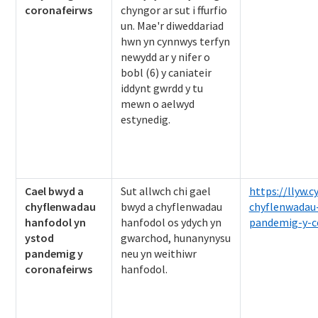
coronafeirws
chyngor ar sut i ffurfio
un. Mae'r diweddariad
hwn yn cynnwys terfyn
newydd ar y nifer o
bobl (6) y caniateir
iddynt gwrdd y tu
mewn o aelwyd
estynedig.
Cael bwyd a
Sut allwch chi gael
https://llyw.
chyflenwadau
bwyd a chyflenwadau
chyflenwadau
hanfodol yn
hanfodol os ydych yn
pandemig-y-c
ystod
gwarchod, hunanynysu
pandemig y
neu yn weithiwr
coronafeirws
hanfodol.