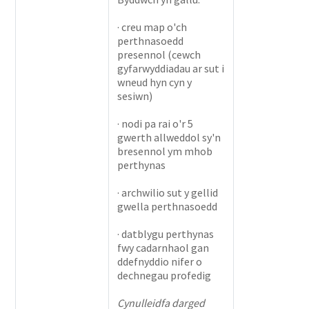
· creu map o'ch
perthnasoedd
presennol (cewch
gyfarwyddiadau ar sut i
wneud hyn cyn y
sesiwn)
· nodi pa rai o'r 5
gwerth allweddol sy'n
bresennol ym mhob
perthynas
· archwilio sut y gellid
gwella perthnasoedd
· datblygu perthynas
fwy cadarnhaol gan
ddefnyddio nifer o
dechnegau profedig
Cynulleidfa darged