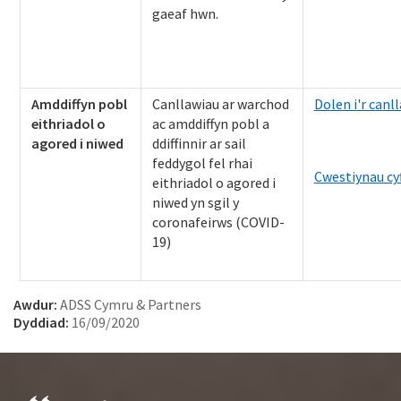
gaeaf hwn.
Amddiffyn pobl
Canllawiau ar warchod
Dolen i'r canl
eithriadol o
ac amddiffyn pobl a
agored i niwed
ddiffinnir ar sail
feddygol fel rhai
Cwestiynau cyf
eithriadol o agored i
niwed yn sgil y
coronafeirws (COVID-
19)
Awdur:
ADSS Cymru & Partners
Dyddiad:
16/09/2020