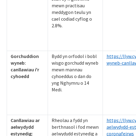
mewn practisau
meddygon teulu yn
cael codiad cyflog o
2.8%.
Gorchuddion
Bydd yn orfodol i bobl
https://llyw.
wyneb:
wisgo gorchudd wyneb
wyneb-canllaw
canllawiau i'r
mewn mannau
cyhoedd
cyhoeddus o dan do
yng Nghymru o 14
Medi.
Canllawiau ar
Rheolau a fydd yn
https://llyw.
aelwydydd
berthnasol i fod mewn
aelwydydd-est
estynedig:
aelwydydd estynedig a
coronafeirws