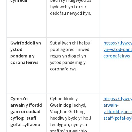
cyffredin
beth sy'n digwydd os
byddwch yn torri'r
deddfau newydd hyn.
Gwirfoddoli yn
Sut allwch chi helpu
https://llyw.
ystod
pobl agored i niwed
yn-ystod-pan
pandemig y
regus yn diogel yn
coronafeirws
coronafeirws
ystod pandemig y
coronafeirws.
Cymru’n
Cyhoeddodd y
https://llyw.
arwain y ffordd
Gweinidog Iechyd,
arwain-
gan roi codiad
Vaughan Gething
y-ffordd-gan-r
cyflog i staff
heddiw y bydd yr holl
staff-gofal-sy
gofal sylfaenol
feddygon, nyrsys a
staff sy’n gweithio