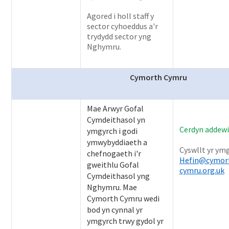
Agored i holl staff y
sector cyhoeddus a'r
trydydd sector yng
Nghymru.
Cymorth Cymru
Mae Arwyr Gofal
Cymdeithasol yn
Cerdyn addewi
ymgyrch i godi
ymwybyddiaeth a
Cyswllt yr ymg
chefnogaeth i'r
Hefin@cymor
gweithlu Gofal
cymru.org.uk
Cymdeithasol yng
Nghymru. Mae
Cymorth Cymru wedi
bod yn cynnal yr
ymgyrch trwy gydol yr