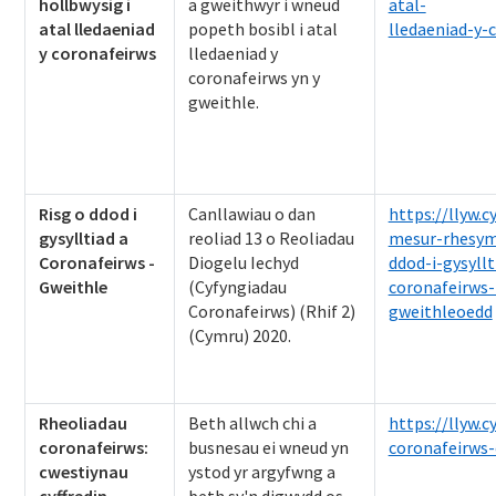
hollbwysig i
a gweithwyr i wneud
atal-
atal lledaeniad
popeth bosibl i atal
lledaeniad-y-
y coronafeirws
lledaeniad y
coronafeirws yn y
gweithle.
Risg o ddod i
Canllawiau o dan
https://llyw.
gysylltiad a
reoliad 13 o Reoliadau
mesur-rhesymo
Coronafeirws -
Diogelu Iechyd
ddod-i-gysyllt
Gweithle
(Cyfyngiadau
coronafeirws
Coronafeirws) (Rhif 2)
gweithleoedd
(Cymru) 2020.
Rheoliadau
Beth allwch chi a
https://llyw.
coronafeirws:
busnesau ei wneud yn
coronafeirws-
cwestiynau
ystod yr argyfwng a