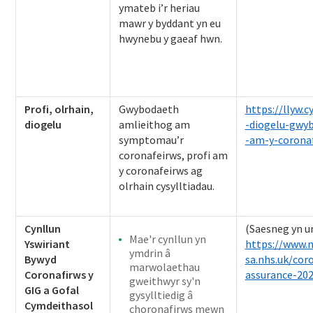
ymateb i’r heriau
mawr y byddant yn eu
hwynebu y gaeaf hwn.
Profi, olrhain,
Gwybodaeth
https://llyw.c
diogelu
amlieithog am
-diogelu-gwy
symptomau’r
-am-y-corona
coronafeirws, profi am
y coronafeirws ag
olrhain cysylltiadau.
Cynllun
(Saesneg yn u
Mae'r cynllun yn
Yswiriant
https://www.
ymdrin â
Bywyd
sa.nhs.uk/coro
marwolaethau
Coronafirws y
assurance-20
gweithwyr sy'n
GIG a Gofal
gysylltiedig â
Cymdeithasol
choronafirws mewn