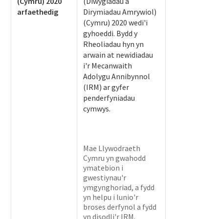
(Cymru) 2020
(Diwygiadau a
arfaethedig
Dirymiadau Amrywiol)
(Cymru) 2020 wedi'i
gyhoeddi. Bydd y
Rheoliadau hyn yn
arwain at newidiadau
i'r Mecanwaith
Adolygu Annibynnol
(IRM) ar gyfer
penderfyniadau
cymwys.
Mae Llywodraeth
Cymru yn gwahodd
ymatebion i
gwestiynau'r
ymgynghoriad, a fydd
yn helpu i lunio'r
broses derfynol a fydd
yn disodli'r IRM.