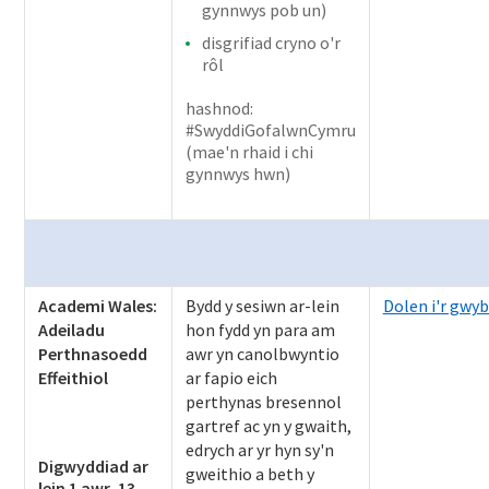
gynnwys pob un)
disgrifiad cryno o'r
rôl
hashnod:
#SwyddiGofalwnCymru
(mae'n rhaid i chi
gynnwys hwn)
Academi Wales:
Bydd y sesiwn ar-lein
Dolen i'r gwy
Adeiladu
hon fydd yn para am
Perthnasoedd
awr yn canolbwyntio
Effeithiol
ar fapio eich
perthynas bresennol
gartref ac yn y gwaith,
edrych ar yr hyn sy'n
Digwyddiad ar
gweithio a beth y
lein 1 awr, 13