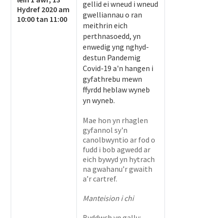
gellid ei wneud i wneud
Hydref 2020 am
gwelliannau o ran
10:00 tan 11:00
meithrin eich
perthnasoedd, yn
enwedig yng nghyd-
destun Pandemig
Covid-19 a'n hangen i
gyfathrebu mewn
ffyrdd heblaw wyneb
yn wyneb.
Mae hon yn rhaglen
gyfannol sy'n
canolbwyntio ar fod o
fudd i bob agwedd ar
eich bywyd yn hytrach
na gwahanu’r gwaith
a’r cartref.
Manteision i chi
Byddwch yn gallu: