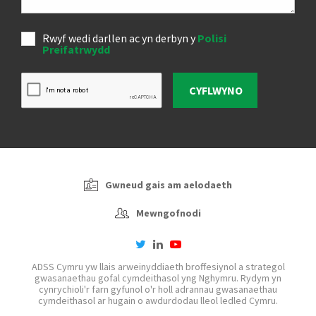
Rwyf wedi darllen ac yn derbyn y
Polisi
Preifatrwydd
CYFLWYNO
Gwneud gais am aelodaeth
Mewngofnodi
twitter
linkedin
youtube-
play
ADSS Cymru yw llais arweinyddiaeth broffesiynol a strategol
gwasanaethau gofal cymdeithasol yng Nghymru. Rydym yn
cynrychioli'r farn gyfunol o'r holl adrannau gwasanaethau
cymdeithasol ar hugain o awdurdodau lleol ledled Cymru.