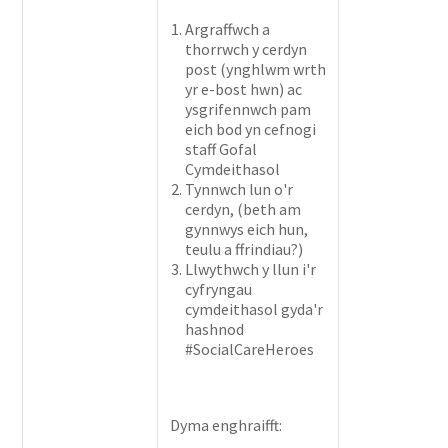
Argraffwch a
thorrwch y cerdyn
post (ynghlwm wrth
yr e-bost hwn) ac
ysgrifennwch pam
eich bod yn cefnogi
staff Gofal
Cymdeithasol
Tynnwch lun o'r
cerdyn, (beth am
gynnwys eich hun,
teulu a ffrindiau?)
Llwythwch y llun i'r
cyfryngau
cymdeithasol gyda'r
hashnod
#SocialCareHeroes
Dyma enghraifft: