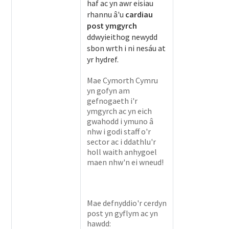
haf ac yn awr eisiau
rhannu â'u
cardiau
post ymgyrch
ddwyieithog newydd
sbon wrth i ni nesáu at
yr hydref.
Mae Cymorth Cymru
yn gofyn am
gefnogaeth i'r
ymgyrch ac yn eich
gwahodd i ymuno â
nhw i godi staff o'r
sector ac i ddathlu'r
holl waith anhygoel
maen nhw'n ei wneud!
Mae defnyddio'r cerdyn
post yn gyflym ac yn
hawdd: